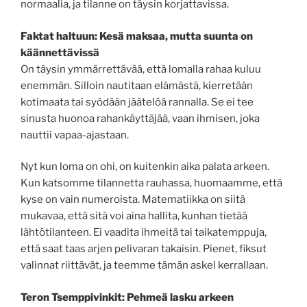
normaalia, ja tilanne on täysin korjattavissa.
Faktat haltuun: Kesä maksaa, mutta suunta on
käännettävissä
On täysin ymmärrettävää, että lomalla rahaa kuluu
enemmän. Silloin nautitaan elämästä, kierretään
kotimaata tai syödään jäätelöä rannalla. Se ei tee
sinusta huonoa rahankäyttäjää, vaan ihmisen, joka
nauttii vapaa-ajastaan.
Nyt kun loma on ohi, on kuitenkin aika palata arkeen.
Kun katsomme tilannetta rauhassa, huomaamme, että
kyse on vain numeroista. Matematiikka on siitä
mukavaa, että sitä voi aina hallita, kunhan tietää
lähtötilanteen. Ei vaadita ihmeitä tai taikatemppuja,
että saat taas arjen pelivaran takaisin. Pienet, fiksut
valinnat riittävät, ja teemme tämän askel kerrallaan.
Teron Tsemppivinkit: Pehmeä lasku arkeen