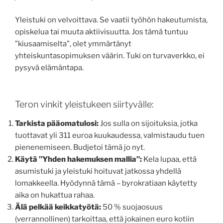
Yleistuki on velvoittava. Se vaatii työhön hakeutumista,
opiskelua tai muuta aktiivisuutta. Jos tämä tuntuu
”kiusaamiselta”, olet ymmärtänyt
yhteiskuntasopimuksen väärin. Tuki on turvaverkko, ei
pysyvä elämäntapa.
Teron vinkit yleistukeen siirtyvälle:
Tarkista pääomatulosi:
Jos sulla on sijoituksia, jotka
tuottavat yli 311 euroa kuukaudessa, valmistaudu tuen
pienenemiseen. Budjetoi tämä jo nyt.
Käytä ”Yhden hakemuksen mallia”:
Kela lupaa, että
asumistuki ja yleistuki hoituvat jatkossa yhdellä
lomakkeella. Hyödynnä tämä – byrokratiaan käytetty
aika on hukattua rahaa.
Älä pelkää keikkatyötä:
50 % suojaosuus
(verrannollinen) tarkoittaa, että jokainen euro kotiin