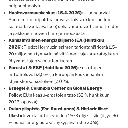
huippuhinnoista.
Huoltovarmuuskeskus (15.4.2026):
Tilannearviot
Suomen tuontipolttoainevarastoista (5 kuukauden
kulutusta vastaava taso) sekä varoitukset lannoitteiden
ja pakkausmuovien hintojen noususta.
Kansainvälinen energiajärjestö IEA (Huhtikuu
2026):
Tiedot Hormuzin salmen tarjontahäiriöstä (15–
20 miljoonan tynnyrin päivittäinen vaje) ja strategisten
öljyvarastojen vapauttamisesta.
Eurostat & EKP (Huhtikuu 2026):
Euroalueen
inflaatioluvut (3,0 %) ja Euroopan keskuspankin
ohjauskorkopäätökset (2,0 %).
Bruegel & Columbia Center on Global Energy
Policy:
EU:n kaasuvarastojen taso (32 % huhtikuun
2026 lopussa).
Oulun yliopisto (Esa Ruuskanen) & Historialliset
tilastot:
Vertailudata vuoden 1973 öljykriisiin (öljyn 60
% osuus energiasta vs. nykypäivän alle 20 %).