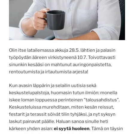
Olin itse latailemassa akkuja 28.5. lähtien ja palasin
työpöydän ääreen virkistyneenä 10.7. Toivottavasti
sinunkin kesääsi on mahtunut auringonpaistetta,
rentoutumista ja irtautumista arjesta!
Kun avasin läppärin ja selailin uutisia sekä
keskustelupalstoja, huomasin tutun ilmiön: monella
iskee loman loppuessa perinteinen ”talousahdistus”.
Keskusteluissa murehditaan, miten kesän reissut,
festarit ja terassit söivät tilin tyhjäksi, ja nyt syksyn
laskut painavat päälle. Haluan sanoa sinulle heti
kärkeen yhden asian:
ei syytä huoleen
. Tämä on täysin