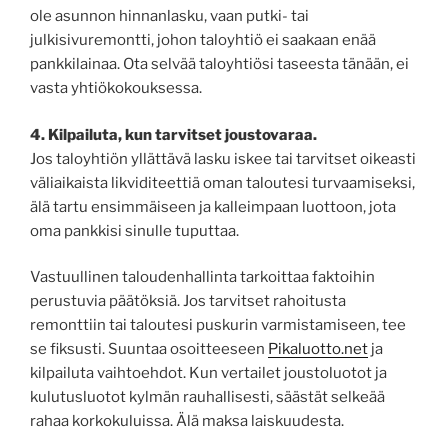
ole asunnon hinnanlasku, vaan putki- tai
julkisivuremontti, johon taloyhtiö ei saakaan enää
pankkilainaa. Ota selvää taloyhtiösi taseesta tänään, ei
vasta yhtiökokouksessa.
4. Kilpailuta, kun tarvitset joustovaraa.
Jos taloyhtiön yllättävä lasku iskee tai tarvitset oikeasti
väliaikaista likviditeettiä oman taloutesi turvaamiseksi,
älä tartu ensimmäiseen ja kalleimpaan luottoon, jota
oma pankkisi sinulle tuputtaa.
Vastuullinen taloudenhallinta tarkoittaa faktoihin
perustuvia päätöksiä. Jos tarvitset rahoitusta
remonttiin tai taloutesi puskurin varmistamiseen, tee
se fiksusti. Suuntaa osoitteeseen
Pikaluotto.net
ja
kilpailuta vaihtoehdot. Kun vertailet joustoluotot ja
kulutusluotot kylmän rauhallisesti, säästät selkeää
rahaa korkokuluissa. Älä maksa laiskuudesta.