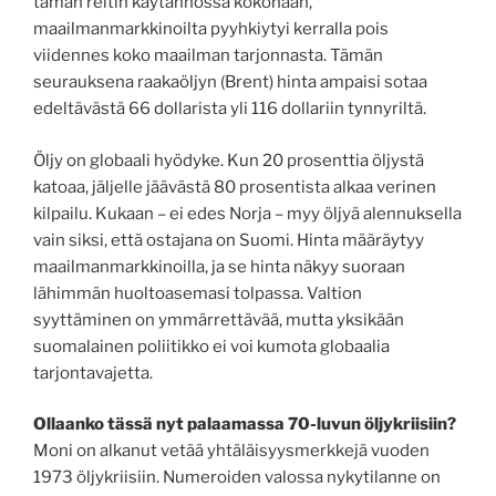
tämän reitin käytännössä kokonaan,
maailmanmarkkinoilta pyyhkiytyi kerralla pois
viidennes koko maailman tarjonnasta. Tämän
seurauksena raakaöljyn (Brent) hinta ampaisi sotaa
edeltävästä 66 dollarista yli 116 dollariin tynnyriltä.
Öljy on globaali hyödyke. Kun 20 prosenttia öljystä
katoaa, jäljelle jäävästä 80 prosentista alkaa verinen
kilpailu. Kukaan – ei edes Norja – myy öljyä alennuksella
vain siksi, että ostajana on Suomi. Hinta määräytyy
maailmanmarkkinoilla, ja se hinta näkyy suoraan
lähimmän huoltoasemasi tolpassa. Valtion
syyttäminen on ymmärrettävää, mutta yksikään
suomalainen poliitikko ei voi kumota globaalia
tarjontavajetta.
Ollaanko tässä nyt palaamassa 70-luvun öljykriisiin?
Moni on alkanut vetää yhtäläisyysmerkkejä vuoden
1973 öljykriisiin. Numeroiden valossa nykytilanne on