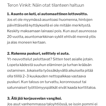
Teron Vinkit: Näin otat tilanteen haltuun
1. Asunto on koti, ei automaattinen lottovoitto.
Jos et ole myymässä asuntoasi huomenna, hintojen
päivittäisellä kyttäyksellä ei ole mitään merkitystä.
Keskity maksamaan lainaasi pois. Kun asut asunnossa
20 vuotta, asuntomarkkinan syklit ehtivät mennä ylös
ja alas moneen kertaan.
2. Rakenna puskuri, selittely ei auta.
Yt-neuvottelut pelottavat? Sitten teet asialle jotain.
Lopeta kädestä suuhun eläminen ja turhan krääsän
ostaminen. Jokaisella työssäkäyvällä aikuisella pitää
olla tilillä 2–3 kuukauden nettopalkkaa vastaava
puskuri. Kun talous on turvattu, koronnousut tai
satunnaiset työttömyyspätkät eivät kaada korttitaloa.
3. Älä jää korjausvelan vangiksi.
Jos asut vanhemmassa taloyhtiössä, se isoin pommi ei