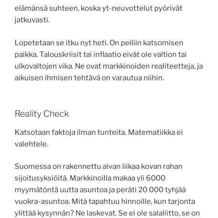
elämänsä suhteen, koska yt-neuvottelut pyörivät
jatkuvasti.
Lopetetaan se itku nyt heti. On peiliin katsomisen
paikka. Talouskriisit tai inflaatio eivät ole valtion tai
ulkovaltojen vika. Ne ovat markkinoiden realiteetteja, ja
aikuisen ihmisen tehtävä on varautua niihin.
Reality Check
Katsotaan faktoja ilman tunteita. Matematiikka ei
valehtele.
Suomessa on rakennettu aivan liikaa kovan rahan
sijoitusyksiöitä. Markkinoilla makaa yli 6000
myymätöntä uutta asuntoa ja peräti 20 000 tyhjää
vuokra-asuntoa. Mitä tapahtuu hinnoille, kun tarjonta
ylittää kysynnän? Ne laskevat. Se ei ole salaliitto, se on