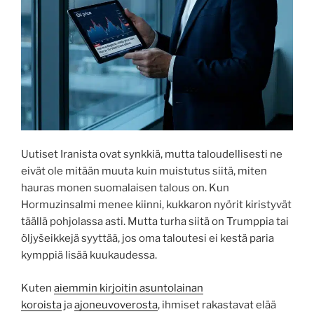
Uutiset Iranista ovat synkkiä, mutta taloudellisesti ne
eivät ole mitään muuta kuin muistutus siitä, miten
hauras monen suomalaisen talous on. Kun
Hormuzinsalmi menee kiinni, kukkaron nyörit kiristyvät
täällä pohjolassa asti. Mutta turha siitä on Trumppia tai
öljyšeikkejä syyttää, jos oma taloutesi ei kestä paria
kymppiä lisää kuukaudessa.
Kuten
aiemmin kirjoitin asuntolainan
koroista
ja
ajoneuvoverosta
, ihmiset rakastavat elää