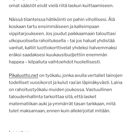
omat säästöt eivät vielä riitä laskun kuittaamiseen.
Näissä tilanteissa hätiköinti on pahin vihollisesi. Älä
koskaan tartu ensimmäiseen ja kalleimpaan
vippitarjoukseen. Jos joudut paikkaamaan talouttasi
ulkopuolisella rahoituksella – tai jos haluat yhdistää
vanhat, kalliit luottokorttivelat yhdeksi halvemmaksi
eräksi saadaksesi kuukausibudjettiin enemmän
happea – kilpailuta vaihtoehdot huolellisesti.
Pikaluotto.net
on työkalu, jonka avulla vertailet lainojen
todelliset vuosikorot ja kulut raa’an läpinäkyvästi. Laina
on rahoitustyökalu muiden joukossa. Vastuullinen
taloudenhallinta tarkoittaa sitä, että lasket
matematiikan auki ja ymmärrät tasan tarkkaan, mitä
tulet maksamaan, ennen kuin allekirjoitat mitään.