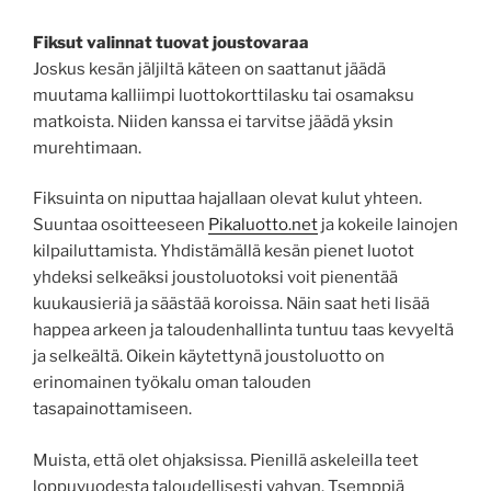
Fiksut valinnat tuovat joustovaraa
Joskus kesän jäljiltä käteen on saattanut jäädä
muutama kalliimpi luottokorttilasku tai osamaksu
matkoista. Niiden kanssa ei tarvitse jäädä yksin
murehtimaan.
Fiksuinta on niputtaa hajallaan olevat kulut yhteen.
Suuntaa osoitteeseen
Pikaluotto.net
ja kokeile lainojen
kilpailuttamista. Yhdistämällä kesän pienet luotot
yhdeksi selkeäksi joustoluotoksi voit pienentää
kuukausieriä ja säästää koroissa. Näin saat heti lisää
happea arkeen ja taloudenhallinta tuntuu taas kevyeltä
ja selkeältä. Oikein käytettynä joustoluotto on
erinomainen työkalu oman talouden
tasapainottamiseen.
Muista, että olet ohjaksissa. Pienillä askeleilla teet
loppuvuodesta taloudellisesti vahvan. Tsemppiä