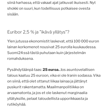
siinä harhassa, että vakaat ajat jatkuvat ikuisesti. Nyt
shokki on suuri, kun todellisuus potkaisee ovesta
sisään.
Euribor 2,5 % ja ”ikävä yllätys”?
Ylen jutussa ekonomistit laskevat, että 100 000 euron
lainan korkomenot nousivat 25 eurolla kuukaudessa.
Suomi24:ssä tästä puhutaan kuin järjestelmän
romahduksena.
Pysähdytäänpä taas:
25 euroa.
Jos asuntovelallisen
talous kaatuu 25 euroon, vika ei ole Iranin sodassa. Vika
on siinä, että olet ottanut liikaa lainaa ja jättänyt
puskurit rakentamatta. Maailmanpolitiikka on
arvaamatonta, ja jos et ole laskenut marginaalia
yllätyksille, pelaat taloudellista upporikkaasta ja
rutiköyhää.