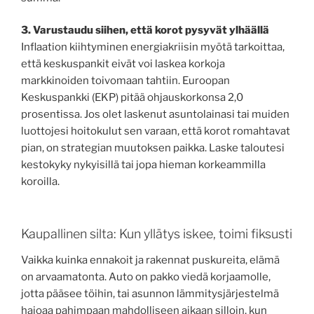
3. Varustaudu siihen, että korot pysyvät ylhäällä
Inflaation kiihtyminen energiakriisin myötä tarkoittaa,
että keskuspankit eivät voi laskea korkoja
markkinoiden toivomaan tahtiin. Euroopan
Keskuspankki (EKP) pitää ohjauskorkonsa 2,0
prosentissa. Jos olet laskenut asuntolainasi tai muiden
luottojesi hoitokulut sen varaan, että korot romahtavat
pian, on strategian muutoksen paikka. Laske taloutesi
kestokyky nykyisillä tai jopa hieman korkeammilla
koroilla.
Kaupallinen silta: Kun yllätys iskee, toimi fiksusti
Vaikka kuinka ennakoit ja rakennat puskureita, elämä
on arvaamatonta. Auto on pakko viedä korjaamolle,
jotta pääsee töihin, tai asunnon lämmitysjärjestelmä
hajoaa pahimpaan mahdolliseen aikaan silloin, kun