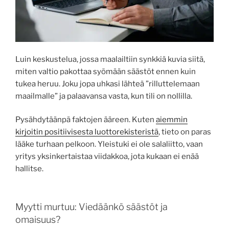
Luin keskustelua, jossa maalailtiin synkkiä kuvia siitä,
miten valtio pakottaa syömään säästöt ennen kuin
tukea heruu. Joku jopa uhkasi lähteä ”rilluttelemaan
maailmalle” ja palaavansa vasta, kun tili on nollilla.
Pysähdytäänpä faktojen ääreen. Kuten
aiemmin
kirjoitin positiivisesta luottorekisteristä
, tieto on paras
lääke turhaan pelkoon. Yleistuki ei ole salaliitto, vaan
yritys yksinkertaistaa viidakkoa, jota kukaan ei enää
hallitse.
Myytti murtuu: Viedäänkö säästöt ja
omaisuus?