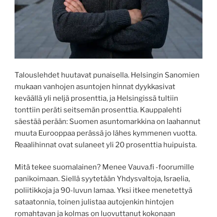
Talouslehdet huutavat punaisella. Helsingin Sanomien
mukaan vanhojen asuntojen hinnat dyykkasivat
keväällä yli neljä prosenttia, ja Helsingissä tultiin
tonttiin peräti seitsemän prosenttia. Kauppalehti
säestää perään: Suomen asuntomarkkina on laahannut
muuta Eurooppaa perässä jo lähes kymmenen vuotta.
Reaalihinnat ovat sulaneet yli 20 prosenttia huipuista.
Mitä tekee suomalainen? Menee Vauva.fi -foorumille
panikoimaan. Siellä syytetään Yhdysvaltoja, Israelia,
poliitikkoja ja 90-luvun lamaa. Yksi itkee menetettyä
sataatonnia, toinen julistaa autojenkin hintojen
romahtavan ja kolmas on luovuttanut kokonaan