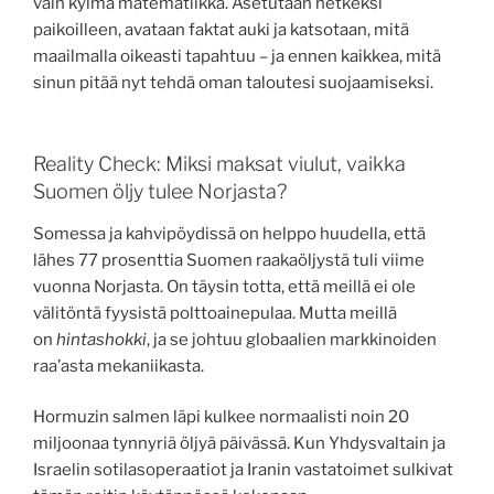
vain kylmä matematiikka. Asetutaan hetkeksi
paikoilleen, avataan faktat auki ja katsotaan, mitä
maailmalla oikeasti tapahtuu – ja ennen kaikkea, mitä
sinun pitää nyt tehdä oman taloutesi suojaamiseksi.
Reality Check: Miksi maksat viulut, vaikka
Suomen öljy tulee Norjasta?
Somessa ja kahvipöydissä on helppo huudella, että
lähes 77 prosenttia Suomen raakaöljystä tuli viime
vuonna Norjasta. On täysin totta, että meillä ei ole
välitöntä fyysistä polttoainepulaa. Mutta meillä
on
hintashokki
, ja se johtuu globaalien markkinoiden
raa’asta mekaniikasta.
Hormuzin salmen läpi kulkee normaalisti noin 20
miljoonaa tynnyriä öljyä päivässä. Kun Yhdysvaltain ja
Israelin sotilasoperaatiot ja Iranin vastatoimet sulkivat