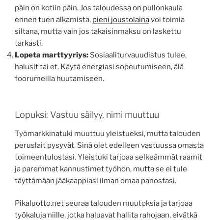
päin on kotiin päin. Jos taloudessa on pullonkaula
ennen tuen alkamista,
pieni joustolaina
voi toimia
siltana, mutta vain jos takaisinmaksu on laskettu
tarkasti.
Lopeta marttyyriys:
Sosiaaliturvauudistus tulee,
halusit tai et. Käytä energiasi sopeutumiseen, älä
foorumeilla huutamiseen.
Lopuksi: Vastuu säilyy, nimi muuttuu
Työmarkkinatuki muuttuu yleistueksi, mutta talouden
peruslait pysyvät. Sinä olet edelleen vastuussa omasta
toimeentulostasi. Yleistuki tarjoaa selkeämmät raamit
ja paremmat kannustimet työhön, mutta se ei tule
täyttämään jääkaappiasi ilman omaa panostasi.
Pikaluotto.net seuraa talouden muutoksia ja tarjoaa
työkaluja niille, jotka haluavat hallita rahojaan, eivätkä