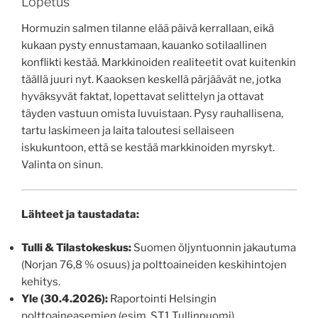
Lopetus
Hormuzin salmen tilanne elää päivä kerrallaan, eikä
kukaan pysty ennustamaan, kauanko sotilaallinen
konflikti kestää. Markkinoiden realiteetit ovat kuitenkin
täällä juuri nyt. Kaaoksen keskellä pärjäävät ne, jotka
hyväksyvät faktat, lopettavat selittelyn ja ottavat
täyden vastuun omista luvuistaan. Pysy rauhallisena,
tartu laskimeen ja laita taloutesi sellaiseen
iskukuntoon, että se kestää markkinoiden myrskyt.
Valinta on sinun.
Lähteet ja taustadata:
Tulli & Tilastokeskus:
Suomen öljyntuonnin jakautuma
(Norjan 76,8 % osuus) ja polttoaineiden keskihintojen
kehitys.
Yle (30.4.2026):
Raportointi Helsingin
polttoaineasemien (esim. ST1 Tullinpuomi)