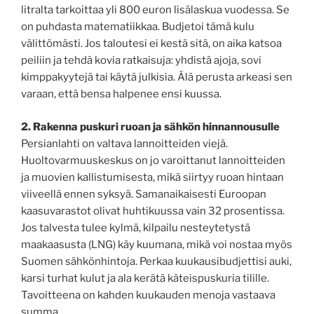
litralta tarkoittaa yli 800 euron lisälaskua vuodessa. Se
on puhdasta matematiikkaa. Budjetoi tämä kulu
välittömästi. Jos taloutesi ei kestä sitä, on aika katsoa
peiliin ja tehdä kovia ratkaisuja: yhdistä ajoja, sovi
kimppakyytejä tai käytä julkisia. Älä perusta arkeasi sen
varaan, että bensa halpenee ensi kuussa.
2. Rakenna puskuri ruoan ja sähkön hinnannousulle
Persianlahti on valtava lannoitteiden viejä.
Huoltovarmuuskeskus on jo varoittanut lannoitteiden
ja muovien kallistumisesta, mikä siirtyy ruoan hintaan
viiveellä ennen syksyä. Samanaikaisesti Euroopan
kaasuvarastot olivat huhtikuussa vain 32 prosentissa.
Jos talvesta tulee kylmä, kilpailu nesteytetystä
maakaasusta (LNG) käy kuumana, mikä voi nostaa myös
Suomen sähkönhintoja. Perkaa kuukausibudjettisi auki,
karsi turhat kulut ja ala kerätä käteispuskuria tilille.
Tavoitteena on kahden kuukauden menoja vastaava
summa.