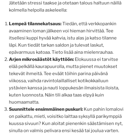
Jätetään stressi taakse ja otetaan talous haltuun näillä
kolmella helpolla askeleella:
Lempeä tilannekatsaus:
Tiedän, että verkkopankin
avaaminen loman jälkeen voi hieman hirvittää. Tee
itsellesi kuppi hyvää kahvia, istu alas ja katso tilanne
läpi. Kun tiedät tarkan saldon ja tulevat laskut,
epävarmuus katoaa. Tieto lisää aina mielenrauhaa.
Arjen mikrosäästöt käyttöön:
Elokuussa ei tarvitse
elää pelkällä kaurapuurolla, mutta pienet muutokset
tekevät ihmeitä. Tee eväät töihin parina päivänä
viikossa, vaihda ravintolaillalliset kotikokkailuun
ystävien kanssa ja nauti loppukesän ilmaisista iloista,
kuten luonnosta. Näin tili alkaa taas elpyä kuin
huomaamatta.
Suunnittele ensimmäinen puskuri:
Kun pahin lomalovi
on paikattu, mieti, voisitko laittaa syksyllä parikymppiä
kuussa sivuun? Kun aloitat pienenkin säästämisen nyt,
sinulla on valmis pelivara ensi kesää tai joulua varten.