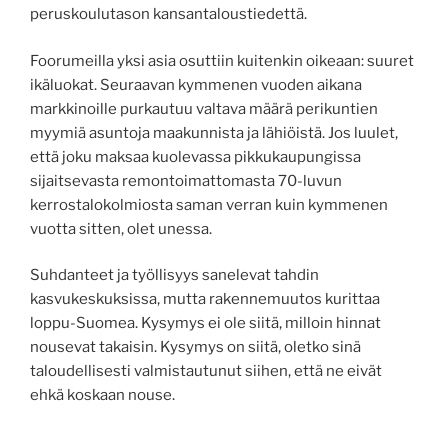
peruskoulutason kansantaloustiedettä.
Foorumeilla yksi asia osuttiin kuitenkin oikeaan: suuret
ikäluokat. Seuraavan kymmenen vuoden aikana
markkinoille purkautuu valtava määrä perikuntien
myymiä asuntoja maakunnista ja lähiöistä. Jos luulet,
että joku maksaa kuolevassa pikkukaupungissa
sijaitsevasta remontoimattomasta 70-luvun
kerrostalokolmiosta saman verran kuin kymmenen
vuotta sitten, olet unessa.
Suhdanteet ja työllisyys sanelevat tahdin
kasvukeskuksissa, mutta rakennemuutos kurittaa
loppu-Suomea. Kysymys ei ole siitä, milloin hinnat
nousevat takaisin. Kysymys on siitä, oletko sinä
taloudellisesti valmistautunut siihen, että ne eivät
ehkä koskaan nouse.