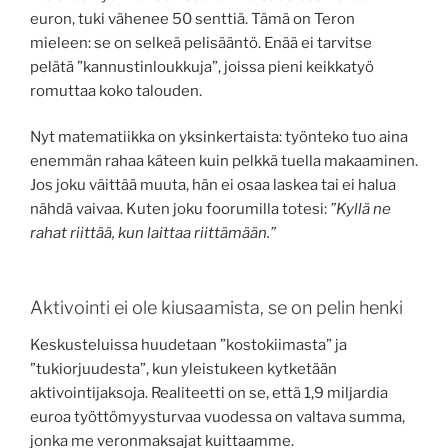
euron, tuki vähenee 50 senttiä. Tämä on Teron
mieleen: se on selkeä pelisääntö. Enää ei tarvitse
pelätä ”kannustinloukkuja”, joissa pieni keikkatyö
romuttaa koko talouden.
Nyt matematiikka on yksinkertaista: työnteko tuo aina
enemmän rahaa käteen kuin pelkkä tuella makaaminen.
Jos joku väittää muuta, hän ei osaa laskea tai ei halua
nähdä vaivaa. Kuten joku foorumilla totesi:
”Kyllä ne
rahat riittää, kun laittaa riittämään.”
Aktivointi ei ole kiusaamista, se on pelin henki
Keskusteluissa huudetaan ”kostokiimasta” ja
”tukiorjuudesta”, kun yleistukeen kytketään
aktivointijaksoja. Realiteetti on se, että 1,9 miljardia
euroa työttömyysturvaa vuodessa on valtava summa,
jonka me veronmaksajat kuittaamme.