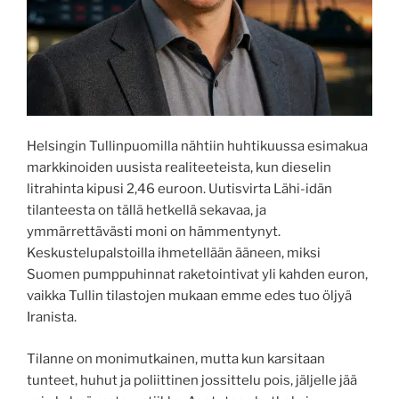
Helsingin Tullinpuomilla nähtiin huhtikuussa esimakua
markkinoiden uusista realiteeteista, kun dieselin
litrahinta kipusi 2,46 euroon. Uutisvirta Lähi-idän
tilanteesta on tällä hetkellä sekavaa, ja
ymmärrettävästi moni on hämmentynyt.
Keskustelupalstoilla ihmetellään ääneen, miksi
Suomen pumppuhinnat raketointivat yli kahden euron,
vaikka Tullin tilastojen mukaan emme edes tuo öljyä
Iranista.
Tilanne on monimutkainen, mutta kun karsitaan
tunteet, huhut ja poliittinen jossittelu pois, jäljelle jää