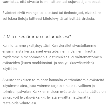
varmistaa, että sivusto toimii laitteellasi sujuvasti ja nopeasti.
Evästeet eivät vahingoita laitettasi tai tiedostojasi, eivätkä ne
voi lukea tietoja laitteesi kiintolevyltä tai levittää viruksia.
2. Miten keräämme suostumuksesi?
Kunnioitamme yksityisyyttäsi. Kun vierailet sivustollamme
ensimmäistä kertaa, näet evästebannerin. Bannerin kautta
pyydämme nimenomaisen suostumuksesi ei-välttämättömien
evästeiden (kuten markkinointi- ja analytiikkaevästeiden)
käyttöön.
Sivuston teknisen toiminnan kannalta välttämättömiä evästeitä
käytämme aina, jotta voimme tarjota sinulle turvallisen ja
toimivan palvelun. Kaikkien muiden evästeiden osalta päätös on
sinun: voit hyväksyä kaikki, hylätä ei-välttämättömät tai
räätälöidä valintojasi.