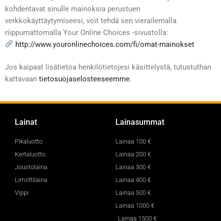
kohdentavat sinulle mainoksia perustuen
verkkokäyttäytymiseesi, voit tehdä sen vierailemalla
riippumattomalla Your Online Choices -sivustolla:
http://www.youronlinechoices.com/fi/omat-mainokset
Jos kaipaat lisätietoa henkilötietojesi käsittelystä, tutustuthan
kattavaan
tietosuojaselosteeseemme
.
Lainat
Lainasummat
Pikaluotto
Lainaa 100 €
Kertaluotto
Lainaa 200 €
Joustolaina
Lainaa 300 €
Limiittilaina
Lainaa 400 €
Vippi
Lainaa 500 €
Lainaa 1000 €
Lainaa 1500 €