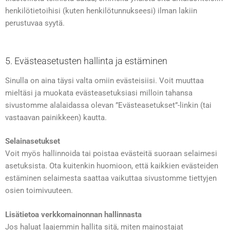
henkilötietoihisi (kuten henkilötunnukseesi) ilman lakiin
perustuvaa syytä.
5. Evästeasetusten hallinta ja estäminen
Sinulla on aina täysi valta omiin evästeisiisi. Voit muuttaa
mieltäsi ja muokata evästeasetuksiasi milloin tahansa
sivustomme alalaidassa olevan ”Evästeasetukset”-linkin (tai
vastaavan painikkeen) kautta.
Selainasetukset
Voit myös hallinnoida tai poistaa evästeitä suoraan selaimesi
asetuksista. Ota kuitenkin huomioon, että kaikkien evästeiden
estäminen selaimesta saattaa vaikuttaa sivustomme tiettyjen
osien toimivuuteen.
Lisätietoa verkkomainonnan hallinnasta
Jos haluat laajemmin hallita sitä, miten mainostajat