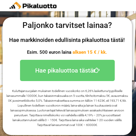
Paljonko tarvitset lainaa?
Hae markkinoiden edullisinta pikaluottoa tästä!
Esim. 500 euron laina
alkaen 15 € / kk.
Hae pikaluottoa tästä
Kuluttajansuojalain mukainen todellinen vuosikorko on 6,26% laskettuna tyypilliselle
lainasummalle 10000€, kun takaisinmaksuaika on 5 vuotta, tilinhoitomaksu 5€, avausmaksu
0€ ja esimerkkikorko 5,0%. Takaisinmaksettava summa on tällöin 11 623€, eli 193,71 €/kk.
Lopullinen todellisen vuosikoron määrä, laina-aika ja lainan kuukausierä ovat
lainasopimuksessa. Luotonantajat tekevät lainasopimuksen asiakaskohtaiseen arvioon
perustuen. Tarjottava nimelliskorko voi vaihdella välillä 4,19% – 20% ja vuosittaiset
lainakustannukset välillä 0 – 150€. Tarjottava laina-aika vaihtelee 1-20 vuoden välillä.
Tarjottavat lainasummat ovat 100€ – 60000€.