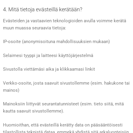
4. Mitä tietoja evästeillä kerätään?
Evästeiden ja vastaavien teknologioiden avulla voimme kerätä
muun muassa seuraavia tietoja:
IP-osoite (anonymisoituna mahdollisuuksien mukaan)
Selaimesi tyyppi ja laitteesi käyttöjärjestelmä
Sivustolla viettämäsi aika ja klikkaamasi linkit
Verkko-osoite, josta saavuit sivustollemme (esim. hakukone tai
mainos)
Mainoksiin liittyvät seurantatunnisteet (esim. tieto siitä, mitä
kautta saavuit sivustollemme).
Huomioithan, että evästeillä kerätty data on pääsääntöisesti
tilastollista teknistä dataa, emmekä yhdistä sitä arkaluonteisiin