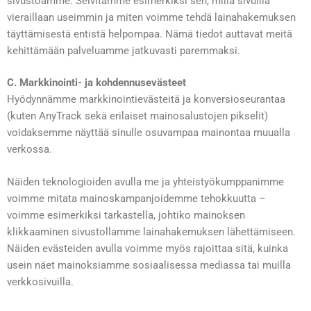
sivustoamme. Selvitämme esimerkiksi sen, millä sivuilla
vieraillaan useimmin ja miten voimme tehdä lainahakemuksen
täyttämisestä entistä helpompaa. Nämä tiedot auttavat meitä
kehittämään palveluamme jatkuvasti paremmaksi.
C. Markkinointi- ja kohdennusevästeet
Hyödynnämme markkinointievästeitä ja konversioseurantaa
(kuten AnyTrack sekä erilaiset mainosalustojen pikselit)
voidaksemme näyttää sinulle osuvampaa mainontaa muualla
verkossa.
Näiden teknologioiden avulla me ja yhteistyökumppanimme
voimme mitata mainoskampanjoidemme tehokkuutta –
voimme esimerkiksi tarkastella, johtiko mainoksen
klikkaaminen sivustollamme lainahakemuksen lähettämiseen.
Näiden evästeiden avulla voimme myös rajoittaa sitä, kuinka
usein näet mainoksiamme sosiaalisessa mediassa tai muilla
verkkosivuilla.