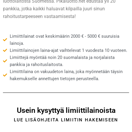
luottolaitosta Suomessa. Pikaluotto.net edustaa yli 20
pankkia, jotka kaikki haluavat kilpailla juuri sinun
rahoitustarpeeseen vastaamisesta!
Limiittilainat ovat keskimäärin 2000 € - 5000 € suuruisia
lainoja.
Limiittilainojen laina-ajat vaihtelevat 1 vuodesta 10 vuoteen.
Limiittejä myöntää noin 20 suomalaista ja norjalaista
pankkia ja rahoituslaitosta.
Limiittilaina on vakuudeton laina, joka myönnetään täysin
hakemukselle annettujen tietojen perusteella.
Usein kysyttyä limiittilainoista
LUE LISÄOHJEITA LIMIITIN HAKEMISEEN