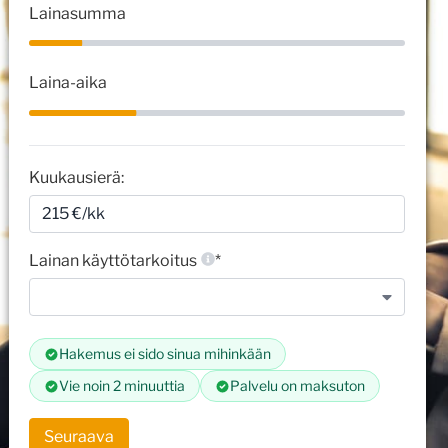
v
Lainasumma
€
u
o
t
Laina-aika
t
a
Kuukausierä:
Lainan käyttötarkoitus
*
Hakemus ei sido sinua mihinkään
Vie noin 2 minuuttia
Palvelu on maksuton
Seuraava