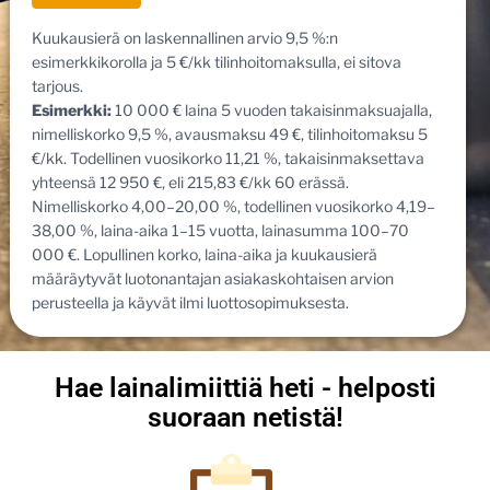
Kuukausierä on laskennallinen arvio 9,5 %:n
esimerkkikorolla ja 5 €/kk tilinhoitomaksulla, ei sitova
tarjous.
Esimerkki:
10 000 € laina 5 vuoden takaisinmaksuajalla,
nimelliskorko 9,5 %, avausmaksu 49 €, tilinhoitomaksu 5
€/kk. Todellinen vuosikorko 11,21 %, takaisinmaksettava
yhteensä 12 950 €, eli 215,83 €/kk 60 erässä.
Nimelliskorko 4,00–20,00 %, todellinen vuosikorko 4,19–
38,00 %, laina-aika 1–15 vuotta, lainasumma 100–70
000 €. Lopullinen korko, laina-aika ja kuukausierä
määräytyvät luotonantajan asiakaskohtaisen arvion
perusteella ja käyvät ilmi luottosopimuksesta.
Hae lainalimiittiä heti - helposti
suoraan netistä!