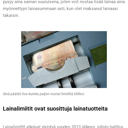
pysyy aina saman suuruisena, joten voit nostaa lisää lainaa aina
myönnettyyn lainasummaan asti, kun olet maksanut lainaasi
takaisin.
Sinä päätät itse kuinka paljon nostat limiittiä tilillesi
Lainalimiitit ovat suosittuja lainatuotteita
Lainalimiitit alkoivat yleistyä vuoden 2013 jälkeen, jolloin hallitus