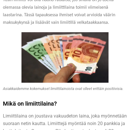
Tosin limiitti voi olla huono ratkaisu, jos sinulla on jo useita
olemassa olevia lainoja ja limiittilaina toimii viimeisenä
laastarina. Tässä tapauksessa ihmiset voivat arvioida väärin
maksukykynsä ja lisäävät vain limiitillä velkataakkaansa.
Asiakkaidemme kokemukset limiittilainoista ovat olleet erittäin positiivisia.
Mikä on limiittilaina?
Limiittilaina on joustava vakuudeton laina, joka myönnetään
suoraan netin kautta. Limiittejä myöntää noin 20 pankkia ja