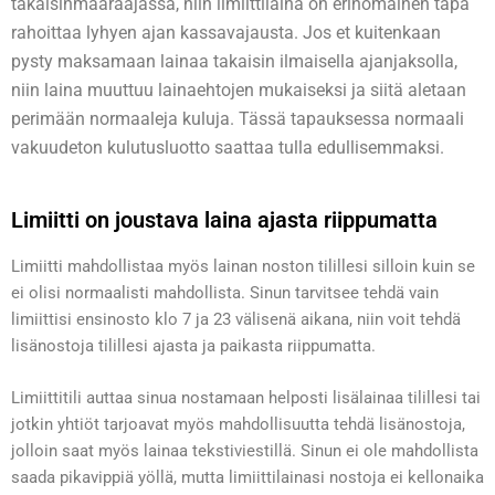
takaisinmääräajassa, niin limiittilaina on erinomainen tapa
rahoittaa lyhyen ajan kassavajausta. Jos et kuitenkaan
pysty maksamaan lainaa takaisin ilmaisella ajanjaksolla,
niin laina muuttuu lainaehtojen mukaiseksi ja siitä aletaan
perimään normaaleja kuluja. Tässä tapauksessa normaali
vakuudeton kulutusluotto saattaa tulla edullisemmaksi.
Limiitti on joustava laina ajasta riippumatta
Limiitti mahdollistaa myös lainan noston tilillesi silloin kuin se
ei olisi normaalisti mahdollista. Sinun tarvitsee tehdä vain
limiittisi ensinosto klo 7 ja 23 välisenä aikana, niin voit tehdä
lisänostoja tilillesi ajasta ja paikasta riippumatta.
Limiittitili auttaa sinua nostamaan helposti lisälainaa tilillesi tai
jotkin yhtiöt tarjoavat myös mahdollisuutta tehdä lisänostoja,
jolloin saat myös lainaa tekstiviestillä. Sinun ei ole mahdollista
saada pikavippiä yöllä, mutta limiittilainasi nostoja ei kellonaika