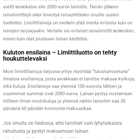
asetti korkokaton alle 2000 euron lainoille. Tämän jälkeen
lainalimiittejä alkoi ilmestyä lainayhtiöiden sivuille uusiksi
tuotteiksi. Limiittilainoja on melkein yhtä monta erilaista kuin on
lainojen tarjoajaakin. Vertaile siis erilaiset lainalimiitit keskenään,
ennen kuin otat joustavan lainan käyttöösi.
Kuluton ensilaina – Limiittiluotto on tehty
houkuttelevaksi
Moni limiittilainoja tarjoava yritys myöntää ”tutustumisetuna”
ilmaisia ensilainoja, josta asiakkaan ei tarvitse maksaa korkoja,
eikä kuluja. Ensilainoja saa yleensä 100 eurosta lähtien ja
suurimmat summat ovat 2000 euroa. Lainan pystyy nostamaan
tililleen ilman nostokuluja ja yleensä näihin lainoihin saa 30
päivästä 60 päivään korotonta maksuaikaa.
Jos sinulla on tiedossa, että tarvitset vain lyhytaikaista
rahoitusta ja pystyt maksamaan lainan