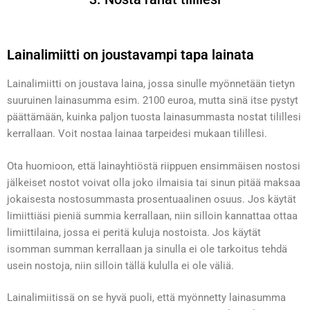
Lainalimiitti on joustavampi tapa lainata
Lainalimiitti on joustava laina, jossa sinulle myönnetään tietyn
suuruinen lainasumma esim. 2100 euroa, mutta sinä itse pystyt
päättämään, kuinka paljon tuosta lainasummasta nostat tilillesi
kerrallaan. Voit nostaa lainaa tarpeidesi mukaan tilillesi.
Ota huomioon, että lainayhtiöstä riippuen ensimmäisen nostosi
jälkeiset nostot voivat olla joko ilmaisia tai sinun pitää maksaa
jokaisesta nostosummasta prosentuaalinen osuus. Jos käytät
limiittiäsi pieniä summia kerrallaan, niin silloin kannattaa ottaa
limiittilaina, jossa ei peritä kuluja nostoista. Jos käytät
isomman summan kerrallaan ja sinulla ei ole tarkoitus tehdä
usein nostoja, niin silloin tällä kululla ei ole väliä.
Lainalimiitissä on se hyvä puoli, että myönnetty lainasumma