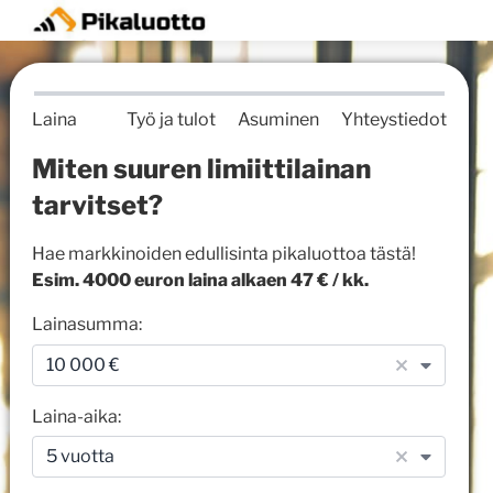
Laina
Työ ja tulot
Asuminen
Yhteystiedot
Miten suuren limiittilainan
tarvitset?
Hae markkinoiden edullisinta pikaluottoa tästä!
Esim. 4000 euron laina alkaen 47 € / kk.
Lainasumma:
10 000 €
1
0
Laina-aika:
0
0
5 vuotta
5
0