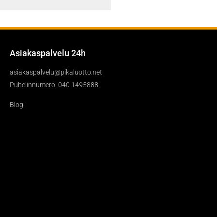
Asiakaspalvelu 24h
asiakaspalvelu@pikaluotto.net
Puhelinnumero: 040 1495888
Blogi