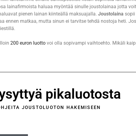
sa lainafirmoista haluaa myöntää sinulle joustolainaa jotta voi
 haluavat pienen lainan kiinteällä maksuajalla.
Joustolaina
sopii
aa ennen matkaa, mutta sinun ei tarvitse tehdä nostoja heti. Jo
estillä.
lloin
200 euron luotto
voi olla sopivampi vaihtoehto. Mikäli ka
ysyttyä pikaluotosta
OHJEITA JOUSTOLUOTON HAKEMISEEN