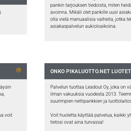
pankin tarjouksen tiedoista, miten hei
avoinna. Mikäli olet pankille uusi asiaka
i
olla vielä manuaalisia vaiheita, jotka 
asiakaspalvelun aukioloaikoina.
ONKO PIKALUOTTO.NET LUOTET
täysin
Palvelun tuottaa Leadout Oy, joka on vä
oa,
ilman vakuuksia vuodesta 2013. Teem
suurimpien nettipankkien ja luottolait
a voit
Voit huoletta käyttää palvelua, kaikki y
tietosi ovat aina turvassa!