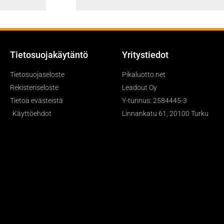
Tietosuojakäytäntö
Yritystiedot
Tietosuojaseloste
Pikaluotto.net
Rekisteriseloste
Leadout Oy
Tietoa evästeistä
Y-tunnus: 2584445-3
Käyttöehdot
Linnankatu 61, 20100 Turku