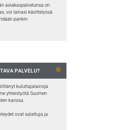
dän asiakaspalvelunsa on
s, voi lainasi käsittelyssä
tehdään pankin
TAVA PALVELU?
littänyt kuluttajalainoja
me yhteistyötä Suomen
osten kanssa.
hteydet ovat salattuja ja