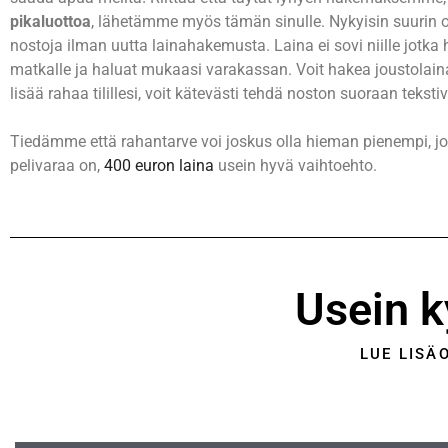
pikaluottoa
, lähetämme myös tämän sinulle. Nykyisin suurin o
nostoja ilman uutta lainahakemusta. Laina ei sovi niille jotka
matkalle ja haluat mukaasi varakassan. Voit hakea joustolain
lisää rahaa tilillesi, voit kätevästi tehdä noston suoraan tekstivi
Tiedämme että rahantarve voi joskus olla hieman pienempi, jo
pelivaraa on,
400 euron laina
usein hyvä vaihtoehto.
Usein k
LUE LISÄ