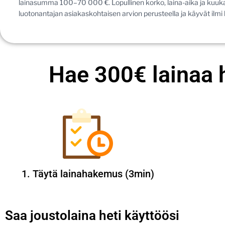
lainasumma 100–70 000 €. Lopullinen korko, laina-aika ja kuuk
luotonantajan asiakaskohtaisen arvion perusteella ja käyvät ilmi
Hae 300€ lainaa h
1. Täytä lainahakemus (3min)
Saa joustolaina heti käyttöösi