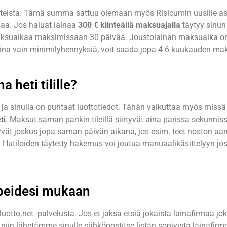
teista. Tämä summa sattuu olemaan myös Risicumin uusille asi
inaa. Jos haluat lainaa
300 € kiinteällä maksuajalla
täytyy sinun
n maksuaikaa maksimissaan 30 päivää. Joustolainan maksuaika o
na vain minimilyhennyksiä, voit saada jopa 4-6 kuukauden ma
 heti tilille?
a ja sinulla on puhtaat luottotiedot. Tähän vaikuttaa myös missä 
ti
. Maksut saman pankin tileillä siirtyvät aina parissa sekunnis
yvät joskus jopa saman päivän aikana, jos esim. teet noston aamul
. Hutiloiden täytetty hakemus voi joutua manuaalikäsittelyyn jos
arpeidesi mukaan
to.net -palvelusta. Jos et jaksa etsiä jokaista lainafirmaa jok
iin lähetämme sinulle sähköpostitse listan sopivista lainafirmo