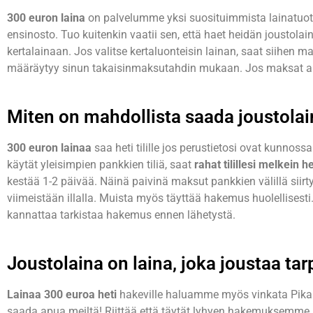
300 euron laina
on palvelumme yksi suosituimmista lainatuot
ensinosto. Tuo kuitenkin vaatii sen, että haet heidän joustola
kertalainaan. Jos valitse kertaluonteisin lainan, saat siihe
määräytyy sinun takaisinmaksutahdin mukaan. Jos maksat ai
Miten on mahdollista saada joustolaina
300 euron lainaa
saa heti tilille jos perustietosi ovat kunnoss
käytät yleisimpien pankkien tiliä, saat
rahat tilillesi melkein he
kestää 1-2 päivää. Näinä paivinä maksut pankkien välillä siirt
viimeistään illalla. Muista myös täyttää hakemus huolellisesti
kannattaa tarkistaa hakemus ennen lähetystä.
Joustolaina on laina, joka joustaa t
Lainaa 300 euroa heti
hakeville haluamme myös vinkata Pikaluot
saada apua meiltä! Riittää että täytät lyhyen hakemuksemme, n