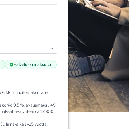
t
t
a
a
Palvelu on maksuton
€/kk tilinhoitomaksulla, ei
liskorko 9,5 %, avausmaksu 49
sinmaksettava yhteensä 12 950
, laina-aika 1–15 vuotta,