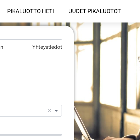
PIKALUOTTO HETI
UUDET PIKALUOTOT
en
Yhteystiedot
?
5
v
u
o