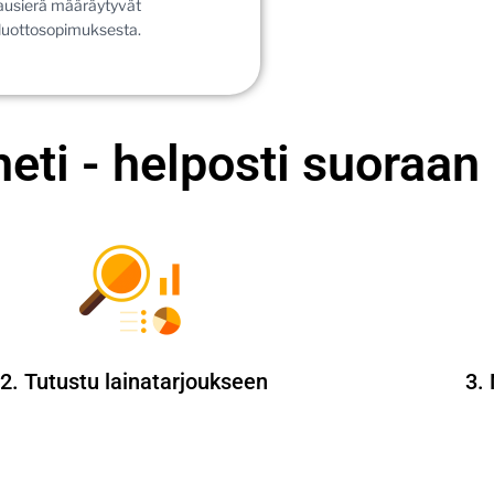
ausierä määräytyvät
 luottosopimuksesta.
eti - helposti suoraan 
2. Tutustu lainatarjoukseen
3. 