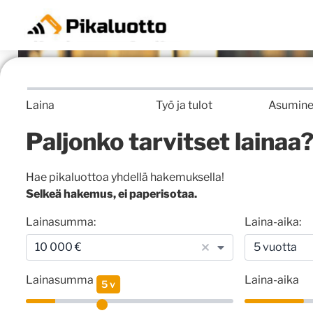
Laina
Työ ja tulot
Asumin
Paljonko tarvitset lainaa
Hae pikaluottoa yhdellä hakemuksella!
Selkeä hakemus, ei paperisotaa.
Lainasumma:
Laina-aika:
10 000 €
5 vuotta
1
0
Lainasumma
Laina-aika
5 v
0
0