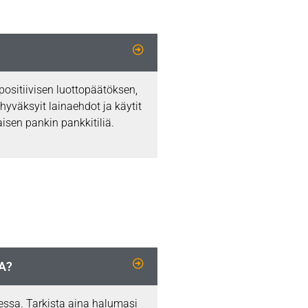
it positiivisen luottopäätöksen,
hyväksyit lainaehdot ja käytit
isen pankin pankkitiliä.
A?
essa. Tarkista aina halumasi