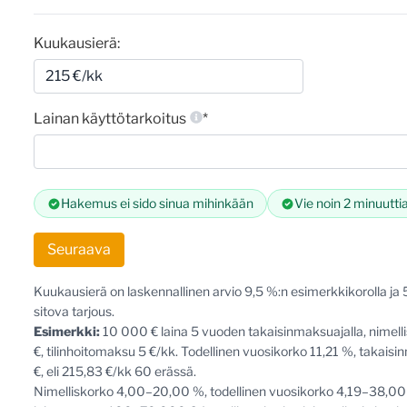
0
€
Kuukausierä:
Lainan käyttötarkoitus
*
Hakemus ei sido sinua mihinkään
Vie noin 2 minuutti
Seuraava
Kuukausierä on laskennallinen arvio 9,5 %:n esimerkkikorolla ja 5 
sitova tarjous.
Esimerkki:
10 000 € laina 5 vuoden takaisinmaksuajalla, nimel
€, tilinhoitomaksu 5 €/kk. Todellinen vuosikorko 11,21 %, takai
€, eli 215,83 €/kk 60 erässä.
Nimelliskorko 4,00–20,00 %, todellinen vuosikorko 4,19–38,00 %