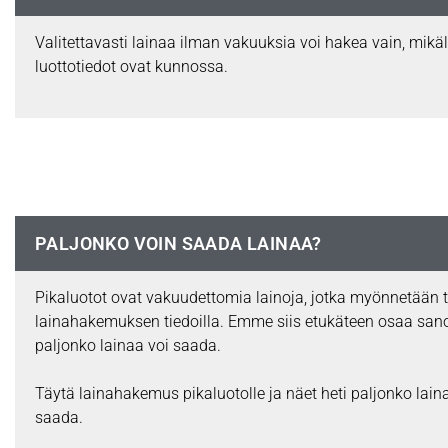
Valitettavasti lainaa ilman vakuuksia voi hakea vain, mikäl
luottotiedot ovat kunnossa.
PALJONKO VOIN SAADA LAINAA?
Pikaluotot ovat vakuudettomia lainoja, jotka myönnetään 
lainahakemuksen tiedoilla. Emme siis etukäteen osaa san
paljonko lainaa voi saada.
Täytä lainahakemus pikaluotolle ja näet heti paljonko laina
saada.