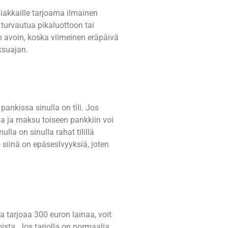
akkaille tarjoama ilmainen
 turvautua pikaluottoon tai
n avoin, koska viimeinen eräpäivä
ksuajan.
pankissa sinulla on tili. Jos
sa ja maksu toiseen pankkiin voi
la on sinulla rahat tilillä
 siinä on epäseslvyyksiä, joten
a tarjoaa 300 euron lainaa, voit
ista. Jos tarjolla on normaalia