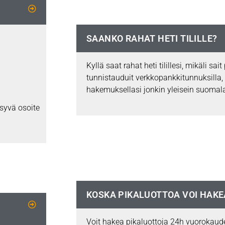
SAANKO RAHAT HETI TILILLE?
Kyllä saat rahat heti tilillesi, mikäli sa
tunnistauduit verkkopankkitunnuksilla, 
hakemuksellasi jonkin yleisein suomala
syvä osoite
KOSKA PIKALUOTTOA VOI HAKE
Voit hakea pikaluottoja 24h vuorokaud