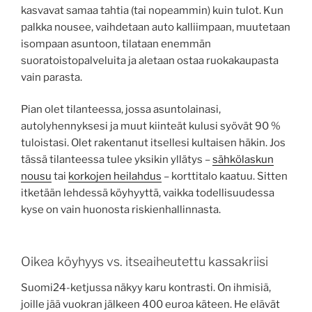
kasvavat samaa tahtia (tai nopeammin) kuin tulot. Kun
palkka nousee, vaihdetaan auto kalliimpaan, muutetaan
isompaan asuntoon, tilataan enemmän
suoratoistopalveluita ja aletaan ostaa ruokakaupasta
vain parasta.
Pian olet tilanteessa, jossa asuntolainasi,
autolyhennyksesi ja muut kiinteät kulusi syövät 90 %
tuloistasi. Olet rakentanut itsellesi kultaisen häkin. Jos
tässä tilanteessa tulee yksikin yllätys –
sähkölaskun
nousu
tai
korkojen heilahdus
– korttitalo kaatuu. Sitten
itketään lehdessä köyhyyttä, vaikka todellisuudessa
kyse on vain huonosta riskienhallinnasta.
Oikea köyhyys vs. itseaiheutettu kassakriisi
Suomi24-ketjussa näkyy karu kontrasti. On ihmisiä,
joille jää vuokran jälkeen 400 euroa käteen. He elävät