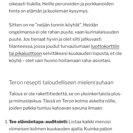
oikeasti tiukilla. Heille perunoiden ja porkkanoiden
hinta on elämän ja kuoleman kysymys.
Sitten on ne ”neljän tonnin köyhät”. Heidän
ongelmansa ei ole rahan puute, vaan kurinalaisuuden
puute. Jos tienaat hyvin ja olet silti jatkuvasti
tilanteessa, jossa joudut turvautumaan
luottokorttiin
tai pikaluottoon
selvitäksesi kuukauden lopusta, et ole
köyhä – olet vain huono hoitamaan raha-asioitasi.
Teron resepti taloudelliseen mielenrauhaan
Talous ei ole rakettitiedettä, se on yksinkertaista plus-
ja miinuslaskua. Tässä on Teron kolme askelta niille,
joiden palkka tuntuu katoavan savuna ilmaan:
Tee elämäntapa-auditointi:
Listaa kaikki menosi
viimeisen kolmen kuukauden ajalta. Kuinka paljon