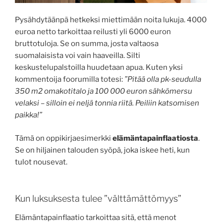
Pysähdytäänpä hetkeksi miettimään noita lukuja. 4000
euroa netto tarkoittaa reilusti yli 6000 euron
bruttotuloja. Se on summa, josta valtaosa
suomalaisista voi vain haaveilla. Silti
keskustelupalstoilla huudetaan apua. Kuten yksi
kommentoija foorumilla totesi:
”Pitää olla pk-seudulla
350 m2 omakotitalo ja 100 000 euron sähkömersu
velaksi – silloin ei neljä tonnia riitä. Peiliin katsomisen
paikka!”
Tämä on oppikirjaesimerkki
elämäntapainflaatiosta
.
Se on hiljainen talouden syöpä, joka iskee heti, kun
tulot nousevat.
Kun luksuksesta tulee ”välttämättömyys”
Elämäntapainflaatio tarkoittaa sitä, että menot