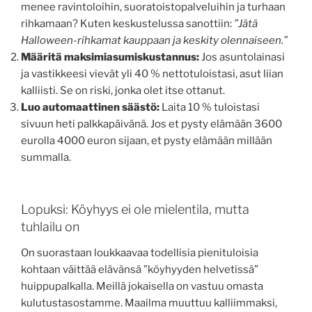
menee ravintoloihin, suoratoistopalveluihin ja turhaan
rihkamaan? Kuten keskustelussa sanottiin:
”Jätä
Halloween-rihkamat kauppaan ja keskity olennaiseen.”
Määritä maksimiasumiskustannus:
Jos asuntolainasi
ja vastikkeesi vievät yli 40 % nettotuloistasi, asut liian
kalliisti. Se on riski, jonka olet itse ottanut.
Luo automaattinen säästö:
Laita 10 % tuloistasi
sivuun heti palkkapäivänä. Jos et pysty elämään 3600
eurolla 4000 euron sijaan, et pysty elämään millään
summalla.
Lopuksi: Köyhyys ei ole mielentila, mutta
tuhlailu on
On suorastaan loukkaavaa todellisia pienituloisia
kohtaan väittää elävänsä ”köyhyyden helvetissä”
huippupalkalla. Meillä jokaisella on vastuu omasta
kulutustasostamme. Maailma muuttuu kalliimmaksi,